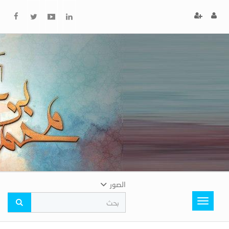
x
إغلاق
اختر
لونك
المفضل
الصور
Toggle
navigation