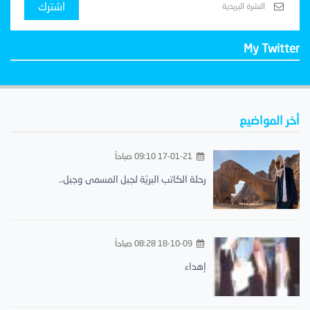
اشترك
My Twitter
أخر المواضيع
17-01-21 09:10 صباحاً
رحلة الكاتب البريّة لجبل المسمى وجبل..
18-10-09 08:28 صباحاً
إهداء