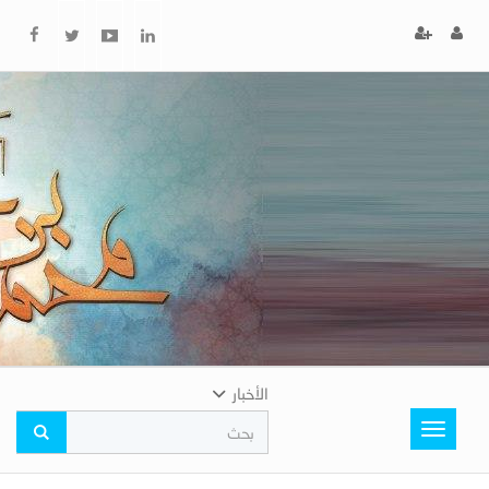
x
إغلاق
اختر
لونك
المفضل
الأخبار
Toggle
navigation