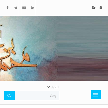
x
إغلاق
اختر
لونك
المفضل
الأخبار
Toggle
navigation