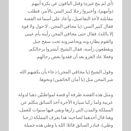
(أي لم ينج غيره) وقتل الباقون عن بكرة أبيهم
(وأمهم)، وأخبروا رجلا كبير السن بالأمر، فطلب
مقابلته لأخذ التفاصيل، وأعاد على أسماعه القصة
فقال كبير السن: (يا مجافي المحن.. لا حول ولا قوة
إلا بالله)، فقال حتى مجافي المحن رأيته بأم عيني
والقوم يطاردونه ويحاصرونه تحت سفح جبل
ويقطعون رأسه، فقال الشيخ: أبشروا برجالكم،
وفعلا عاد الغزو بعد أن فقدوا بعض رجالهم.
وقول الشيخ (يا مجافي المحن) دعاء بأن يكفيهم الله
شر المحن مثل (يا أمان الخائفين) ونحوها.
ومثل هذه القصة طرفة أو قصة لمواطنَيْن ذهبا لدولة
عربية ولما ركبا سيارة الأجرة أخذ السائق يتكلم عن
المملكة والمدن التي زارها وبقي فيها سنوات للعمل،
وهنا قال أحدهما لصاحبه: هذا يعرف المملكة (رحنا
وطي)، فبادر السائق قائلا: الله يا وطي هذه جميلة