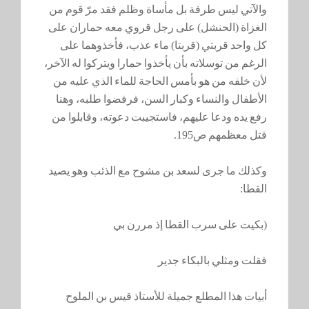
والآتي ليس طرفة بل مأساة وظلم فقد مرّ قوم من
الغزاة (الحنشل) على رجل قروي معه حماران على
كل واحد قربتي (قربتا) ماء عذب، فأخذوهما على
الرغم من توسلاته بأن يأخذوا حمارا ويتركوا له الآخر،
لأن خلفه من هو بأمس الحاجة للماء الذي عليه من
الأطفال والنساء وكبار السن، فرفضوا طلبه، وهنا
رفع يده ودعا عليهم، فاستجيبت دعوته، وقابلوا من
قتل معظمهم ص195.
وكذلك ما جرى لسعد بن مشوح مع الذئب وهو يصيد
القطا:
(بكيت على سرب القطا إذ مررن بي
فقلت ومثلي بالبكاء جدير
أبيات هذا المطلع جميلة للأستاذ قيس بن الملوح