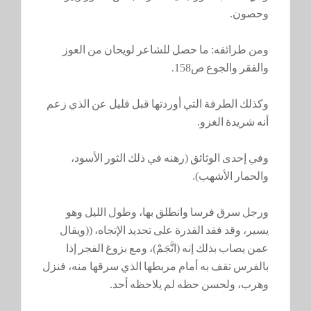
وحصون.
ومن طرائفه: ما حصل للشاعر لويحان من العوز
والفقر والجوع ص158.
وكذلك الطرفة التي أوردتها قبل قليل عن الذي زعم
أنه شريدة الغزو.
وفي إحدى الوثائق (رهنه في ذلك الثور الأسود،
والحمار الأشهب).
ورجل سرق فرسا وانطلق بها، وطول الليل وهو
يسير، وقد فقد القدرة على تحديد الإتجاه، ((ويقال
عمن يصاب بذلك إنه (انَّجَمْ)، ومع بزوغ الفجر إذا
بالفرس تقف به أمام مربطها الذي سرقها منه، فنزل
وهرب، ولحسن حظه لم يلاحظه أحد.