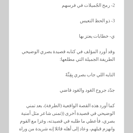
2- رمح الجُميلات في فرسهم
3- ذو الحظ التعيس
ي- خطابات يعتز بها
وقد أورد المؤلف في كتابه قصيدة بصري الوضيحي
الطريفة الجميلة التي مطلعها:
التايه اللي جاب بصري يِقِنِّهْ
جدّد جروح العَود والعَود قاضي
كما أورد هذه القصة الواقعية (الطرفة)، بعد تمني
الوضيحي في قصيدة أخرى ((تمنى شاعر مثل أمنية
بصري، فأعطي ما طلبه في قصيدته، وغزا مع القوم
وانهزم قبلهم، وعاد إلى أهله قائلا إنه شريدة من وراه