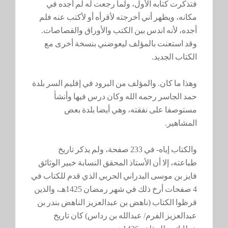
فتذكرت كتابه الأول، ولما رجعت له لم أجده في
مكانه، ويظهر أني أخرجته لأقرأه أو لأكتب عنه فلم
أجده، لأنه اندس بين الكتب والأوراق والقصاصات.
وقد استعنت بالمؤلف ليعوضني بنسخة أخرى مع
الكتاب الجديد.
وهذا ما كان. والمؤلف من البرود في إقليم السر بلدة
حمد الجاسر رحمه الله وكان درس فيها وأنشأ
مستوصفا على نفقته، وهي أيضا بلدة بعض
المشاهير.
والكتاب إياه- في 233 صفحة، ولم يذكر تاريخ
طباعته، إلا أن الأستاذ المحقق النسابة خبير الوثائق
فايز بن موسى البدراني الحربي الذي قدم للكتاب في
4 صفحات أرخ ذلك في شهر رمضان 1425هـ، والذين
قرظوا الكتاب (ناهض بن عبدالعزيز الناهض بندر بن
عبدالعزيز الفرم/ عبدالله بن رداس) كان تاريخ