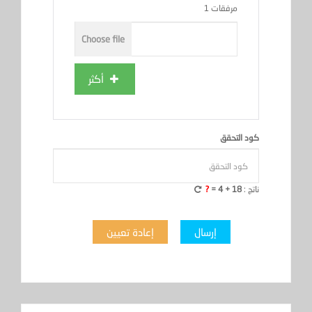
مرفقات 1
أكثر
كود التحقق
ناتج :
18
+
4 =
?