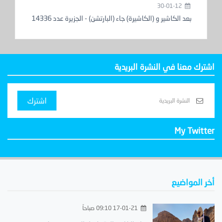
30-01-12
بعد الكاشير و (الكاشيرة) جاء (البارتشن) - الجزيرة عدد 14336
- تاريخ 04/02/1433 هـ
اشترك معنا في النشرة البريدية
اشترك
My Twitter
أخر المواضيع
17-01-21 09:10 صباحاً