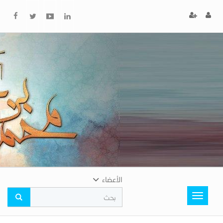
x
إغلاق
اختر
لونك
المفضل
الأعضاء
Toggle
navigation