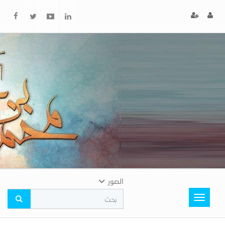
x
إغلاق
اختر
لونك
المفضل
الصور
Toggle
navigation