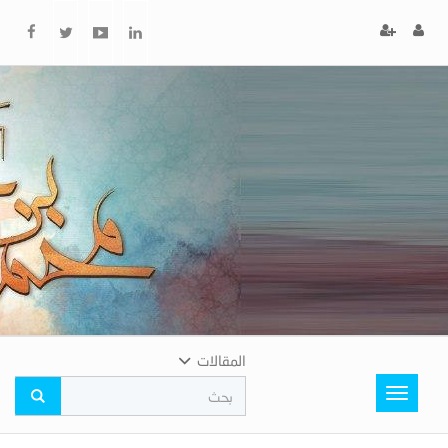
x
إغلاق
اختر
لونك
المفضل
المقالات
Toggle
navigation