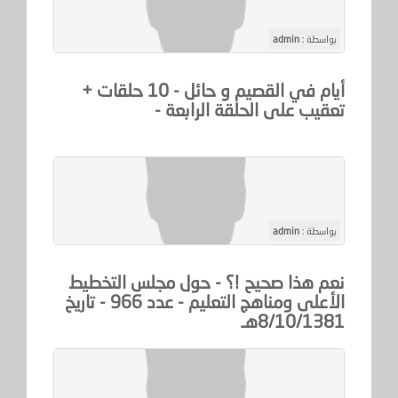
بواسطة :
admin
أيام في القصيم و حائل - 10 حلقات +
تعقيب على الحلقة الرابعة -
بواسطة :
admin
نعم هذا صحيح !؟ - حول مجلس التخطيط
الأعلى ومناهج التعليم - عدد 966 - تاريخ
8/10/1381هـ