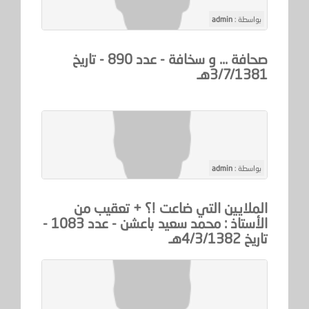
بواسطة :
admin
صحافة ... و سخافة - عدد 890 - تاريخ
3/7/1381هـ
بواسطة :
admin
الملايين التي ضاعت !؟ + تعقيب من
الأستاذ : محمد سعيد باعشن - عدد 1083 -
تاريخ 4/3/1382هـ