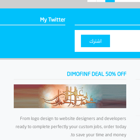
My Twitter
اشترك
DIMOFINF DEAL 50% OFF
From logo design to website designers and developers
ready to complete perfectly your custom jobs, order today
to save your time and money.