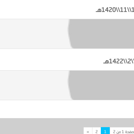
فحة 1 من 2
1
2
»