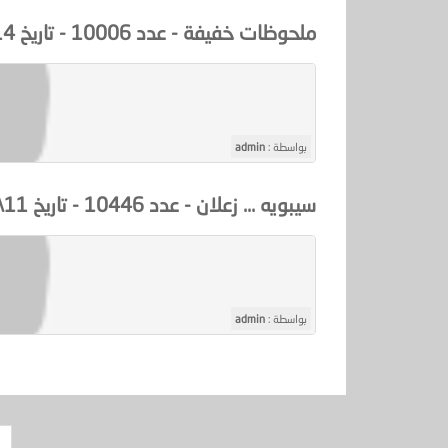
ملحوظات خفيفة - عدد 10006 - تاريخ 14\\11\\1420هـ
بواسطة :
admin
سيبويه ... زعلان - عدد 10446 - تاريخ 11\\2\\1422هـ
بواسطة :
admin
ص