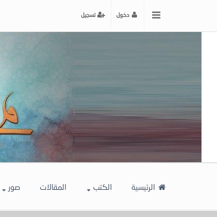
x
دخول
تسجيل
إغلاق
اختر
لونك
المفضل
الرئيسية
الكتب
المقالات
صور