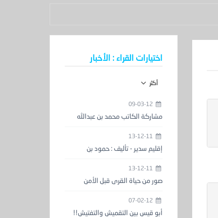
اختيارات القراء : الأخبار
أكثر
09-03-12
مشاركة الكاتب محمد بن عبدالله
الحمدان في معرض الكتاب
13-12-11
إقليم سدير - تأليف : حمود بن
عبدالعزيز المزيني
13-12-11
صور من حياة القرى قبل الأمن
والاستقرار
07-02-12
أبو قيس بين التقميش والتفتيش!!