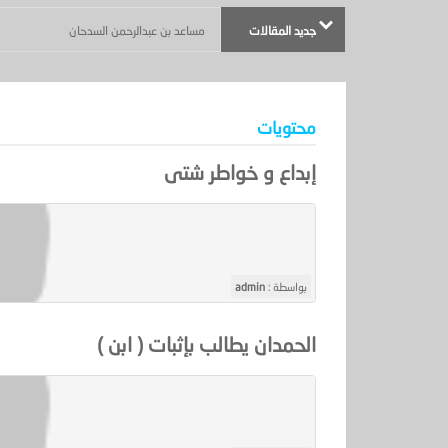
جديد المقالات
مساعد بن عبدالرحمن السدحان
محتويات
إبداع و خواطر شتى
بواسطة :
admin
الحمدان يطالب بإثبات ( ابن )