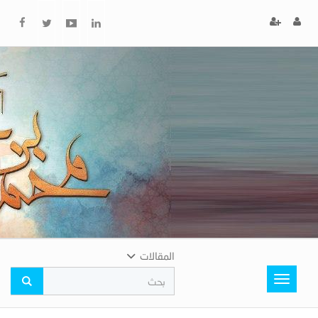
x
إغلاق
اختر
لونك
المفضل
المقالات
Toggle
navigation