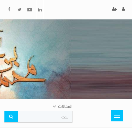
x
إغلاق
اختر
لونك
المفضل
المقالات
Toggle
navigation