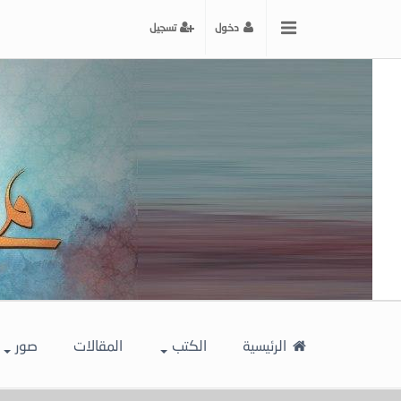
x
دخول
تسجيل
إغلاق
اختر
لونك
المفضل
الرئيسية
الكتب
المقالات
صور