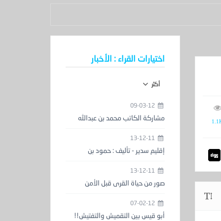
اختيارات القراء : الأخبار
أكثر
09-03-12
مشاركة الكاتب محمد بن عبدالله
1.1
الحمدان في معرض الكتاب
13-12-11
إقليم سدير - تأليف : حمود بن
عبدالعزيز المزيني
13-12-11
صور من حياة القرى قبل الأمن
والاستقرار
07-02-12
أبو قيس بين التقميش والتفتيش!!