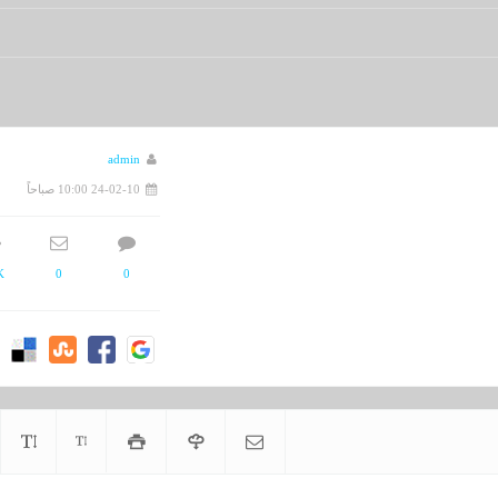
 15164 - تاريخ 05/06/1435هـ
admin
24-02-10 10:00 صباحاً
K
0
0