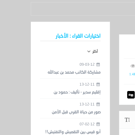
اختيارات القراء : الأخبار
أكثر
09-03-12
مشاركة الكاتب محمد بن عبدالله
1.4
الحمدان في معرض الكتاب
13-12-11
إقليم سدير - تأليف : حمود بن
عبدالعزيز المزيني
13-12-11
صور من حياة القرى قبل الأمن
والاستقرار
07-02-12
أبو قيس بين التقميش والتفتيش!!