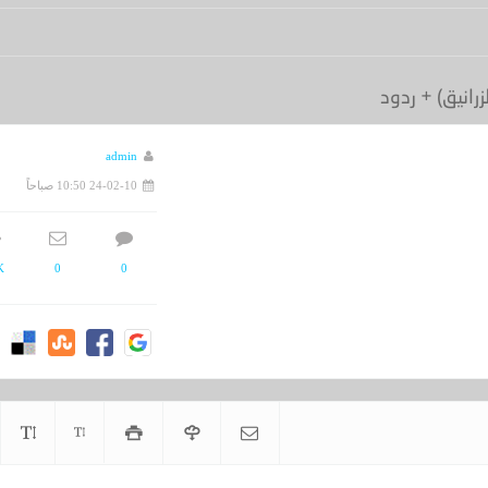
 15164 - تاريخ 05/06/1435هـ
زرانيق) + ردود
admin
24-02-10 10:50 صباحاً
K
0
0