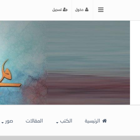
x
دخول
تسجيل
إغلاق
اختر
لونك
المفضل
الرئيسية
الكتب
المقالات
صور