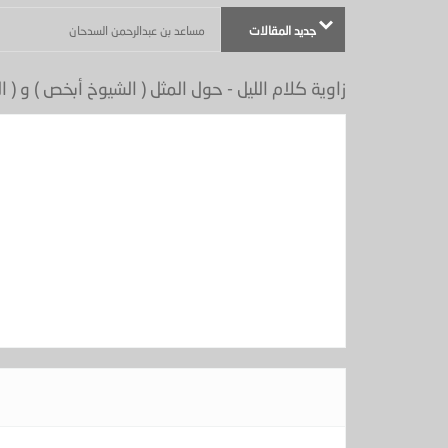
جديد المقالات
أكثر من موضوع - (بعنوان : ماذا في يوم الجمعة ) - الجزيرة عدد
زاوية كلام الليل - حول المثل ( الشيوخ أبخص ) و ( ال