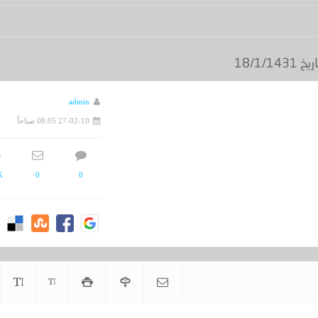
 15164 - تاريخ 05/06/1435هـ
admin
27-02-10 08:05 صباحاً
K
0
0