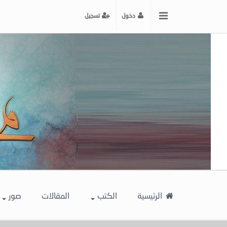
x
دخول
تسجيل
إغلاق
اختر
لونك
المفضل
الرئيسية
الكتب
المقالات
صور