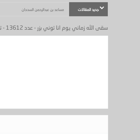
جديد المقالات
مساعد بن عبدالرحمن السدحان
أكثر من موضوع - (بعنوان : ماذا في يوم الجمعة ) - الجزيرة عدد
سقى الله زماني يوم انا توني بزر - عدد 13612 - تاريخ 18/1/1431