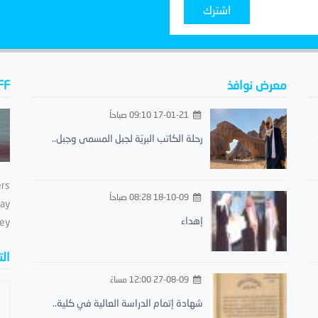
اشترك
معرض نوافذ
FF
17-01-21 09:10 صباحاً
رحلة الكاتب البريّة لجبل المسمى وجبل..
ers
18-10-09 08:28 صباحاً
day
إهداء
ey.
ال
27-08-09 12:00 مساءً
شهادة إتمام الدراسة العالية في كلية..