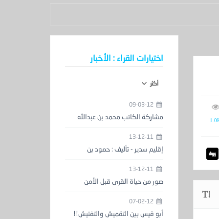
اختيارات القراء : الأخبار
أكثر
09-03-12
مشاركة الكاتب محمد بن عبدالله
1.0
الحمدان في معرض الكتاب
13-12-11
إقليم سدير - تأليف : حمود بن
عبدالعزيز المزيني
13-12-11
صور من حياة القرى قبل الأمن
والاستقرار
07-02-12
أبو قيس بين التقميش والتفتيش!!