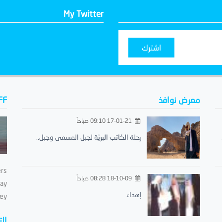
My Twitter
اشترك
معرض نوافذ
FF
17-01-21 09:10 صباحاً
رحلة الكاتب البريّة لجبل المسمى وجبل..
ers
18-10-09 08:28 صباحاً
day
إهداء
ey.
ال