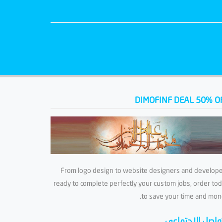
DIMOFINF DEAL 50% O
From logo design to website designers and develop
ready to complete perfectly your custom jobs, order to
to save your time and mon
تواصل الاجتماعي