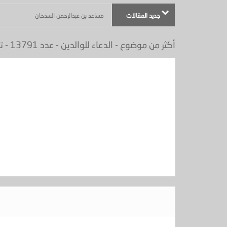
جديد المقالات
مساعد بن عبدالرحمن السدحان
أكثر من موضوع - (بعنوان : ماذا في يوم الجمعة ) - الجزيرة عدد
أكثر من موضوع - الدعاء للوالدين - عدد 13791 - تاريخ 20/7/1431 هـ