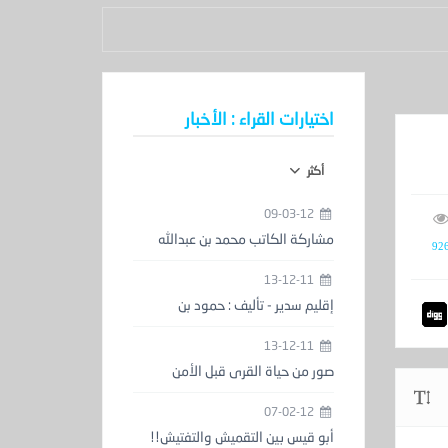
اختيارات القراء : الأخبار
أكثر
09-03-12
مشاركة الكاتب محمد بن عبدالله
92
الحمدان في معرض الكتاب
13-12-11
إقليم سدير - تأليف : حمود بن
عبدالعزيز المزيني
13-12-11
صور من حياة القرى قبل الأمن
والاستقرار
07-02-12
أبو قيس بين التقميش والتفتيش!!