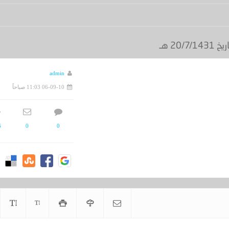
 15164 - تاريخ 05/06/1435هـ
admin
06-09-10 11:03 صباحاً
6
0
0