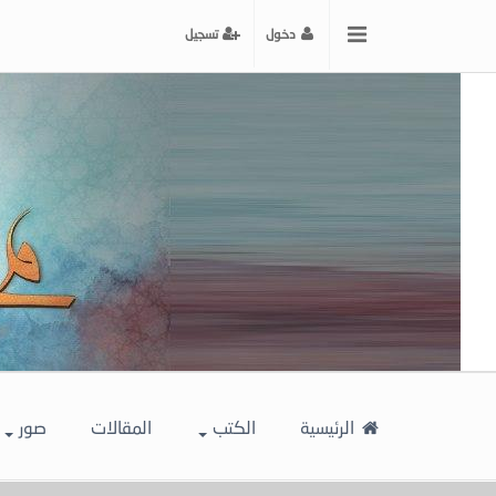
x
دخول
تسجيل
إغلاق
اختر
لونك
المفضل
الرئيسية
الكتب
المقالات
صور