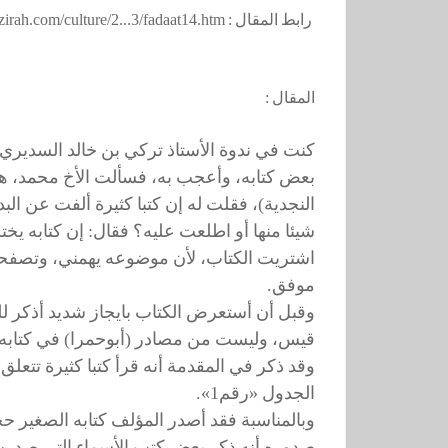
رابط المقال :
zirah.com/culture/2...3/fadaat14.htm
المقال :
كنت في ندوة الأستاذ تركي بن خالد السديري م
بعض كتابه، وأعجب به، فسألت الأخ محمد، هل ي
شيئا منها أو اطلعت عليه؟ فقال: إن كتابه يخ
اشتريت الكتاب، لأن موضوعه يهمني، وتصفحته، ف
موفق.
وقبل أن أستعرض الكتاب بايجاز شديد أذكر للفا
قيس، وليست من مصادر (أبوحمرا) في كتابه س
وقد ذكر في المقدمة أنه قرأ كتبا كثيرة تتعلق ب
الجدول «رقم1».
وبالمناسبة فقد أصدر المؤلف كتابه الصغير حج
صدوره أنه ذكر بعض كتب الأسماء التي صدرت قد