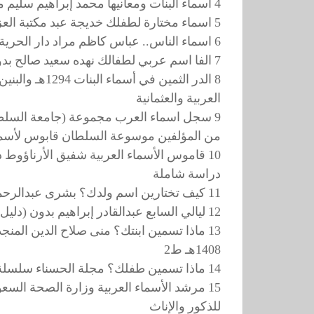
4 اسماء البنات ومعانيها محمد إبراهيم سليم مكتبة ابن سيناء بمصر 1410هـ
5 اسماء مختارة لطفلك خديجة عبد مكتبة العزيزية بالرياض 1410هـ دالقدوس المتوكل
6 اسماء الناس.. عباس كاظم مراد دار الحرية للطباعة بغداد 1405هـ معانيها وأسباب التسمية بها
7 الفا اسم عربي لطفالك نهده سعيد صالح بدون
8 الدر الثمين في أسماء البنات 1294هـ والبنين باللغتين
العربية والعثمانية
9 سجل اسماء العرب مجموعة (جامعة السلطان قابوس) 1411ه
من المؤلفين موسوعة السلطان قابوس لأسماء العر
10 قاموس الأسماء العربية شفيق الأرناؤوط دار العلم للملايين بيروت 1988م
دراسة شاملة
11 كيف تختارين اسم ولدك؟ بشرى عبدالرحمن دار القلم بيروت 1407هـ
12 ليالي السابع عبدالقادر إبراهيم بدون (دليل الأسماء العربية)
13 ماذا تسمين ابنتك؟ منى صلاح الدين المنجد دار الكتاب الجديد بيروت 1403هـ ط1
1408هـ ط2
14 ماذا تسمين طفلك؟ مجلة الحسناء سلسلة الحسناء العصرية بيروت
15 مرشد الأسماء العربية وزارة الصحة السعودية تهامة 1406هـ ط2
للذكور والإناث