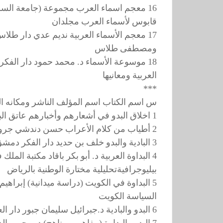
16 معجم اسماء العرب مجموعة (جامعة السلطان قابوس) 1411ه من المؤلفين مؤسسة السلطان
قابوس لأسماء العرب مجلدان
17 معجم الأسماء العربية نديم عدي دار طلاس سوريا 1985م
ومصطفى طلاس
18 موسوعة الأسماء د. محمد حمود دار الفكر اللبناني بيروت 1995م
العربية ومعانيها
***
س اسم الكتاب اسم المؤلف الناشر ومكانه الت
1 اخلاق البدو في أشعارهم وأخبارهم عاتق البلادي دار مكة للنشر بمكة 1404هـ
2 أطياب من كلام الأعراب حسن دندشي جروس برس لبنان 1982م
3 البادية والبدو خلف بن حديد دار الفكر دمشق 1407هـ
4 البداوة العربية د. أبو بكر باقاد مكتبة الملك فهد 1421هـ
بيليوجرافيةتحليلية مختارة الوطنية بالرياض
5 البداوة في الكويت (دراسة ميدانية) إبراهيم الشكري مطابع دار 1981م
السياسة الكويت
6 البدو والبادية د.جبرائيل سليمان جبور دار العلم للملايين 1988م
7 البدو والبداوة (مفاهيم ومناهج) د. محمي الدين صابر 1966م