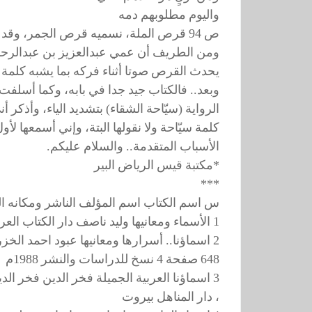
واليوم مطلوبهم دمه
ص 94 قرص الملة، نسميه قرص الجمر، وقد ذكره الحطيئة في شعره بقوله (ما اغتذوا خبز قلّة)،
ومن الطريف أن عمي عبدالعزيز بن عبدالرحم
يحدث القرص صوتا أثناء فركه بما يشبه كلمة (و
وبعد.. فالكتاب جيد جدا في بابه، وكما أسلفت 
الرواية (سيّاحة الشقاء) بتشديد الياء، وأذك
كلمة سيّاحة ولا نقولها البتة، وإني أسمعها 
الأسباب المتقدمة.. والسلام عليكم.
*مكتبة قيس الرياض البير
***
س اسم الكتاب اسم المؤلف الناشر ومكانه الت
1 الأسماء ومعانيها وليد ناصف دار الكتاب العربي دمشق 1408هـ
2 اسماؤنا.. أسرارها ومعانيها عبود احمد الخزرجي المؤسسة العربية 1986م
648 صفحة 4 نسخ للدراسات والنشر 1988م
3 اسماؤنا العربية الجميلة فخر الدين فخر الدين دار الحرف العربي 1410هـ
، دار المناهل بيروت