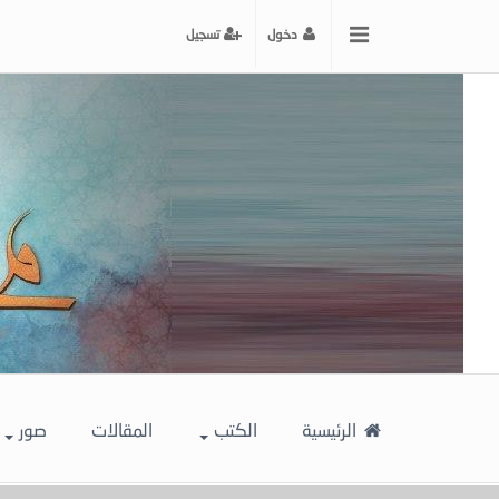
x
دخول
تسجيل
إغلاق
اختر
لونك
المفضل
الرئيسية
الكتب
المقالات
صور