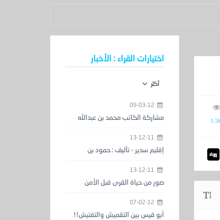
اختيارات القراء : الأخبار
أكثر
09-03-12
مشاركة الكاتب محمد بن عبدالله
1.5
الحمدان في معرض الكتاب
13-12-11
إقليم سدير - تأليف : حمود بن
عبدالعزيز المزيني
13-12-11
صور من حياة القرى قبل الأمن
والاستقرار
07-02-12
أبو قيس بين التقميش والتفتيش!!