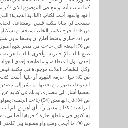
كما تمنيت أنه توسع في الموضوع الذي ذكر مرة
أعود والعود أحمد لكتاب (البادية النجدية) 
سمحت لي بقايا مكتبة قيس، ومشاغل الحياة،
ص 45: الخِرج بكسر الخاء، يستحسن تشكيلها ليعرفها مَنْ لا يعرفها.
ص 61: خباري وضحا أظن أن وضحا بدون همزة.
ص 76: البعثة التي جاءت من مصر لتتبع أص
طبع باللغة الإنجليزية، وأخرى باللغة العربي
إحدى دول المنطقة، ولما طبعته إحدى الجهات
وكل الطبعات الثلاث موجودة في مكتبة قيس.
ص 82: حول حرمة القهوة أو حلها، أُلّفت
السويداء بصور من بعضها لم يشر إلى مصدره،
بعضها أشار إلى مصدره، وذلك في كتابه عن ال
ص 84: في الهامش (54) جاء
البراغيث) كذلك معنى زلّه أي أهريق، لم أست
يسكنون في مناطق حارة كإفريقيا أصابني، ف
ص 90: ما أجمل وضع واو مقلوبة بين كلمتي الإبل والتمر في السطر الثامن.