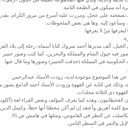
 أنه سيكون في الطبعة الثانية.
الذي تصفحته على عجل، ومررت عليه أسرع من مرور الكرام، بقدر 
 وسأعود إليه. وها هي بعض الملحوظات:
ول الخيل، ألف مديرها أحمد مبروك كتابا أسماه: رحلة إلى بلاد الع
ة، صور فيه خيول الشام والمملكة والبحرين، كما كتب وصور حمير
 الحكومية في المملكة (حذفت الحمير) وصورها وما قال عنها.
 كتب عن هذا الموضوع موجودة لديه، زودت الأستاذ عبدالرحمن
 وذلك في كتابه عن القهوة وزودت الأستاذ أحمد الدامغ بصور 
قهوة ذي الثلاثة مجلدات.
ت الجملة: يقولون القحطانيون، وهذه كما يعرف المؤلف وبعض القراء لغة (أكلون
سغ كلمة أهريق وأعتقد إن لم أكن مخطئا أنها خطأ، وكسل الذين
تكاسلت عن النظر في القاموس، ومثلها في هامش ص 95.