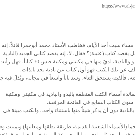
https://www.al-ja
ساء سبت أحد الأيام، فخاطب الأستاذ محمد أبوحمرا قائلاً: إنه ق
قصد كتاب (عتيبة)؟ فقال: لا، إنه يقصد كتابي الجديد (البادية
النجدية)، فقلت له إن كتبا كثيرة ألفت عن البدو والبادية، لديّ منها في مكتبتي ومكتبة قيس 30 كتاباً، فهل رأ
تلف عن تلك الكتب فهو أول كتاب عن بادية نجد بالذات.
ألفيته يستحق الثناء، وسد باباً واسعاً في مجاله، وبُذلَ فيه ج
ئدة أسماء الكتب المتعلقة بالبدو والبادية في مكتبتي ومكتبة
وى الكتاب السابع في القائمة المرفقة.
البادية دون أن يذكر شيئاً منها باستثناء واحد.. والكتب مبينة في
ما (الأسماء الشعبية القديمة، طريقة نطقها ومعانيها) وتمنيت و
يما وحديثا، ولدي منها المجموعة المبينة في الجول «رقم2»: