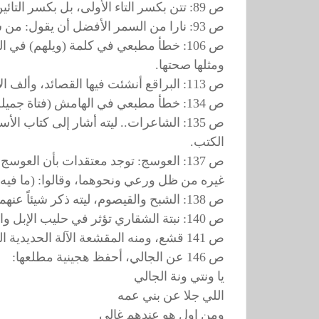
ص 89: تتن بكسر التاء الأولى، بل بكسر التائين. الغليون بها خطأ مطبعي، حيث تقدمت الياء على اللام.
ص 93: نارا من السمر الأفضل أن يقول: من شجر السَّْمْر ويشدد السين مع فتحها وسكون الميم.
ص 106: خطأ مطبعي في كلمة (ويلهم) في البيت الثاني.
ومثلها صحتها.
ص 113: البراقع أنشئت فيها القصائد، وألف الأخ أحمد الدامغ كتابا عنها، نسيت هل طبع أم لا.
ص 134: خطأ مطبعي في الهامش (فتاة جميلة) جاءت (جميل).
ص 135: الشاعرات.. ليته أشار إلى كتاب 
الكتب.
ص 137: العوسج: توجد معتقدات بأن الع
غيره من ظل ورعي ونحوهما، وقالوا: (ما فيه
ص 138: الشبح والقيصوم، ليته ذكر شيئاً عنهما وما جاء عنهما في الشعر.
ص 140: نبتة الشقاري تؤثر في حليب الإبل والغنم، وجاء ذكرها في الشعر العامي (الشقارى ناقع في غبوقها)
ص 141 قشع، ومنه المقشعة الآلة الحديدية الصغيرة التي يقتلعون بها القشع (العشب).
ص 146 عن الجالي، أحفظ هجينية مطلعها:
يا ونتي ونة الجالي
اللي جلا عن بني عمه
ومن اولٍ هو عندهم غالي