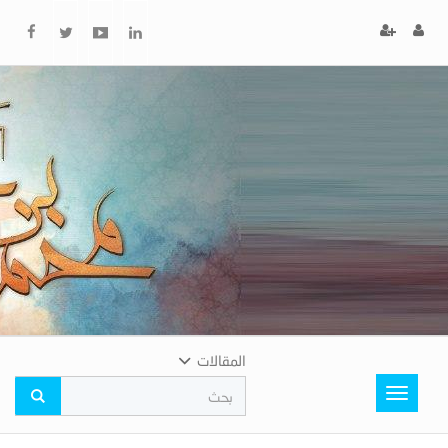
x
إغلاق
اختر
لونك
المفضل
المقالات
Toggle
navigation