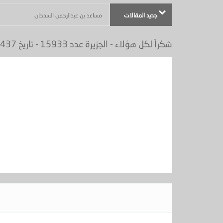
جديد المقالات
مساعد بن عبدالرحمن السدحان
شكراً لكل هؤلاء - الجزيرة عدد 15933 - تاريخ 06/08/1437هـ