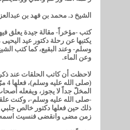
‏الشيخ د. محمد بن فهد بن عبدالعز
كتب -مؤخراً- مقالة جيدة ‏يعلق في
يكتبها عن رحلة دكتور عيد اليحيى ‏م
وسلم- وعند البقيع، كما كتب الشيخ
وعن الماء.
لاحظت أن كاتب الحلقات عند ذكر
(‏صل
المخلّ جداً لا يجوز، ‏ويفعله أصحاب
-صلى الله عليه وسلم-، ‏وكنت علقت
ذلك حين فعلها دكتور خالص جلبي (‏
زمن مضى وانقضى فنسيت اسمه (لأ