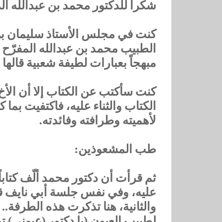
‏شكراً للدكتور محمد بن عبدالله ا
كنت ‏في مجلس الأستاذ سليمان بن
الطبيب محمد بن عبدالله المفرّح الذي
مبهجاً بعبارات لطيفة شعبية قاله
‏كنت سأكتب عن الكتاب إلا أن الأ
الكتاب والثناء عليه، ‏فاكتفيت ‏بم
لأهميته وطرافته وفائدته.
‏طب المشعوذين:
‏ثم قرأت أن دكتور محمد ‏ألّف كت
عليه، ‏وفي نفس جلسة أبي نايف ق
والثانية، ‏هنا تذكرت هذه الطرفة
لطبيب العيون (يا دكتور (عيوني) ت