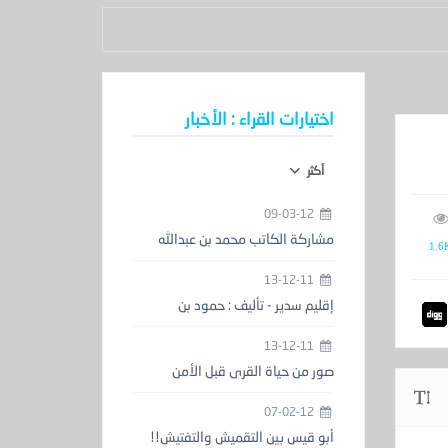
اختيارات القراء : الأخبار
أكثر
09-03-12
مشاركة الكاتب محمد بن عبدالله
1.6
الحمدان في معرض الكتاب
13-12-11
إقليم سدير - تأليف : حمود بن
عبدالعزيز المزيني
13-12-11
صور من حياة القرى قبل الأمن
والاستقرار
07-02-12
أبو قيس بين التقميش والتفتيش!!