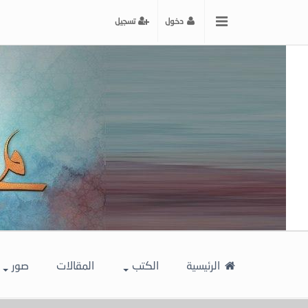
x
دخول
تسجيل
إغلاق
اختر
لونك
المفضل
الرئيسية
الكتب
المقالات
صور