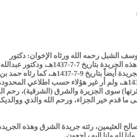
يوسف الشبل رحمه الله ورثاه الإخوان‏: دكتور
عبدالرحمن بن صالح الشبيلي في هذه الجريدة بتاريخ 7-7-1437هـ، ودكتور ‏عبدالله
بن عبدالرحمن الربيعي في هذه الجريدة أيضاً بتاريخ 9-7-1437هـ، ‏كما رثاه حمد بن
‏عبدالله القاضي هنا بتاريخ 11-7-1437هـ، ‏ولم أر غير هؤلاء حسب اطلاعي ‏المحدود،
رتها) ‏سوى الجزيرة والشرق (الشرقية)، ‏رحم الل
ى ما قدم خير الجزاء، ورحم الله والدي ووالديك
صالح العثيمين، ‏رثته جريدة الشرق وهذه الجريدة
نا لله وإنا إليه راجعون.