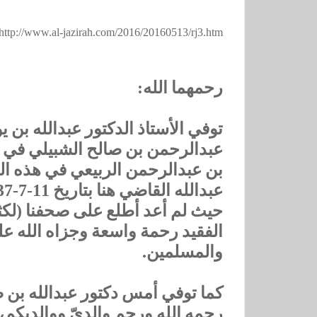
http://www.al-jazirah.com/2016/20160513/rj3.htm
رحمهما الله:
توفي الأستاذ الدكتور عبدالله بن 
‏حيث لم أعد أطلع على صحفنا (‏لكث
الفقيد رحمة واسعة وجزاه الله عل
والمسلمين.
‏كما توفي أمس دكتور ‏عبدالله بن 
رحمه الله ورحم والديّ ووالديكم، وإ