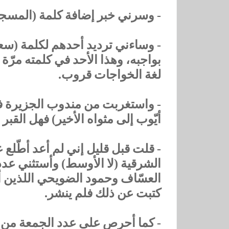
- وسرني خبر إضافة كلمة (المسجد
- وساءني ترديد أحدهم لكلمة (سعا
بواجبه، وهذا الأحد في كلمته مرّة
لغة الخواجات قروب.
- واستغربت من مندوب الجزيرة في ا
أيّوب إلى مثواه الأخير) فهل القبر ي
- قلت قبل قليل إني لم أعد أطّ
الشرقية (لا الأوسط) وأستثني عد
العسّاف وحمود الضويحي اللذين أرجو
كتبت عن ذلك فلم ينشر.
- كما أحرص على عدد الجمعة من جر