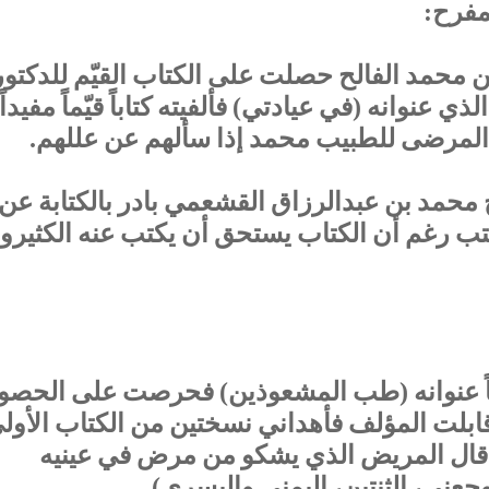
لمفرح:
 محمد الفالح حصلت على الكتاب القيّم للدكتور
 عنوانه (في عيادتي) فألفيته ‏كتاباً قيّماً مفيداً
ا المرضى للطبيب محمد إذا سألهم عن عللهم.
خ محمد بن عبدالرزاق القشعمي بادر بالكتابة عن
ا كتب رغم أن الكتاب يستحق أن يكتب ‏عنه الكثيرو
اباً عنوانه (طب المشعوذين) ‏فحرصت ‏على الحصو
ابلت المؤلف فأهداني نسختين من الكتاب الأول
.. قال المريض الذي يشكو من مرض في عينيه
وجعني، الثنتين، اليمنى واليسرى).