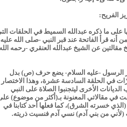
يز الفريح:
ها على ما ذكره عبدالله السميط في الحلقات الت
ن أنه قرأ الفاتحة ‏عند قبر النبي -صلى الله عليه
 ‏مقالتين عن الشيخ عبدالله العنقري -رحمه الله
 الرسول -عليه السلام- يضع حرف (ص) بدل
ى الله عليه وسلم)، فعلها 4 مرّات ‏في الحلقة السادسة عشرة، ‏وهذا الاختصار
 الديانات الأخرى ‏ليتجنبوا الصلاة على النبي
 في مقالاتي المعنونة بـ(‏أكثر من موضوع) ‏على
الذي خسرته الشرق)، ‏كما فعلها أحد كتابنا في
ني من بني آدم) ‏نسي آدم فنسيت ذريته.