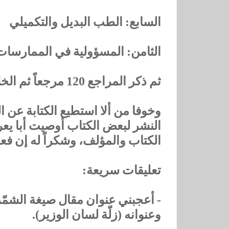
السابع: ‏الطب البديل والتكميلي
الثامن: ‏المسؤولية في الممارسات
‏ثم ذكر المراجع ‏120 مرجعاً ‏ثم الخلاصة ثم السيرة الذاتية.
‏وخوفا من ألا استطيع الكتابة عن
النشر لبعض الكتاب أوصيت أبا يع
الكتاب والمؤلف، ‏وشكراً له إن فعل
‏تعليقات سريعة:
وعنوانه (زلّة لسان الوزير).