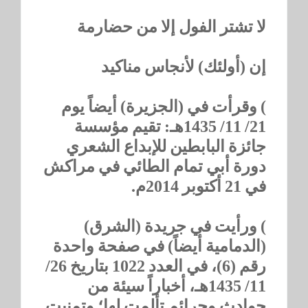
لا تشتر الفول إلا من حضارمة
إن (أولئك) لأنجاس مناكيد
) وقرأت في (الجزيرة) أيضاً يوم
21/ 11/ 1435هـ: تقيم مؤسسة
جائزة البابطين للإبداع الشعري
دورة أبي تمام الطائي في مراكش
في 21 أكتوبر 2014م.
) ورأيت في جريدة (الشرق)
(الدمامية أيضاً) في صفحة واحدة
رقم (6)، في العدد 1022 بتاريخ 26/
11/ 1435هـ، أخباراً سيئة من
حوادث وجرائم تألمت لها؛ وتمنيت