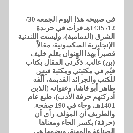
في صبيحة هذا اليوم الجمعة 30/
12/ 1435هـ قرأت في جريدة
الشرق (الدمامية)، وليست اللندنية
الإنجليزية السكسونية، مقالاً
قصيراً بهذا العنوان بقلم خليف
(بن) غالب. ذكَّرني المقال بكتاب
قيّم في مكتبتي ومكتبة قيس
للكتب والجرائد القديمة، ألّفه
طاهر أبو فاشا، وعنوانه (الذين
أدركتهم حرفة الأدب)، طبع عام
1401هـ، وجاء في 190 صفحة.
والطريف أن المؤلف رأى أن
(حرفة) بكسر الحاء ومعناها
الصناعة والمهنة، وبضمها هي