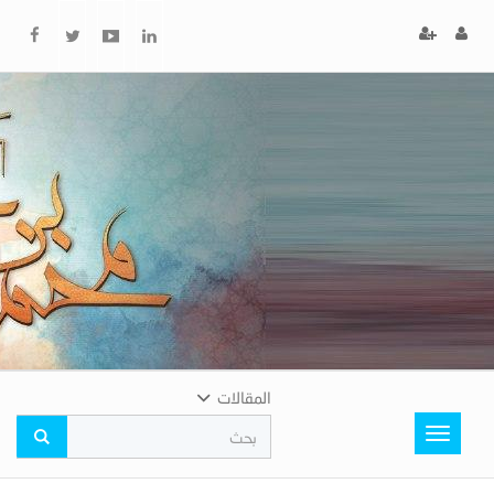
x
إغلاق
اختر
لونك
المفضل
المقالات
Toggle
navigation