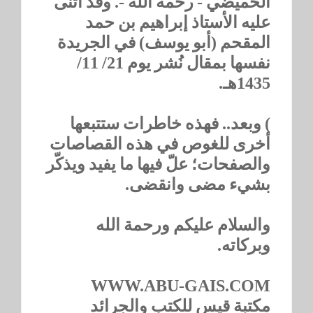
الحميضي - رحمه الله -. وقد أثنى
عليه الأستاذ إبراهيم بن حمد
المقحم (أبو يوسف) في الجريدة
نفسها بمقال نُشر يوم 21/ 11/
1435هـ.
) وبعد.. فهذه خاطرات ستتبعها
أخرى للغوص في هذه القصاصات
والصفحات؛ علّ فيها ما يفيد ويذكّر
بشيء مضى وانقضى.
والسلام عليكم ورحمة الله
وبركاته.
WWW.ABU-GAIS.COM
مكتبة قيس للكتب والجرائد