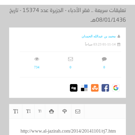
تعليقات سريعة .. فقر الأدباء - الجزيرة عدد 15374 - تاريخ
08/01/1436هـ
محمد بن عبدالله الحمدان
01-11-14 03:23 صباحاً
734
0
0
http://www.al-jazirah.com/2014/20141101/rj7.htm