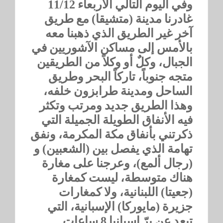
وفي اليوم التالي الأربعاء 11/12
غادرنا مدينة (متشيقا) مع طريق
آخر غير الطريق الذي ذهبنا معه
بالأمس إلى مساكن الآشوريين في
الجبال، وكلٌ أو وكلاً من الطريقين
متجه جنوباً، تاركاً البحر وطريق
الساحل ومدينة طرابزون خلفه،
وهذا الطريق جديد ومرتب وتكثر
فيه الأنفاق الطويلة الجميلة التي
ذكرتني بأنفاق مكة المكرمة، ونفق
تهامة الذي يفصل بين (الشعبين) و
(رجال ألمع)، وعرجنا على مغارة
هناك متوسطة، ليست كمغارة
(جعيتا) اللبنانية، ولا كمغارات
جزيرة (مايوركا) الإسبانية، التي
تبعد عن برّ إسبانيا 8 ساعات