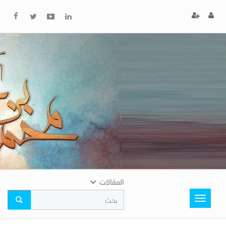
x
إغلاق
اختر
لونك
المفضل
المقالات
Toggle
navigation