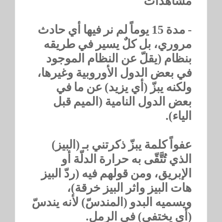
مشاهدات
- مدة 15 يوماً لم نر فيها أي حادث
مروري، بل كلٌ يسير في طريقه
بنظام (يقلّ عن النظام الموجود
في بعض الدول الأوروبية وغيرها،
ولكنه يبزّ (أي يزيد) عن ما في
بعض الدول النامية (الميم قبل
الياء).
عفواً كلمة يبزّ ذكرتني بـ (البيز)
الذي تُتَّقّى به حرارة الدلّة أو
الإبريق، ومن قولهم فيه (ردّ البيز
هات البيز واثر البيز خرقة)،
ويسميه البدو (المندسّ) لأنه يندسّ
(أي يختفي) في الرمل.