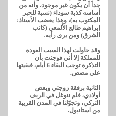
جداً أن يكون غير موجود، وأنه من
أساسه كذبة سوداء (نسبة للحبر
المكتوب به)، وهذا يغضب الأستاذ:
إبراهيم طالع الألمعي (كاتب
الشرق) ومن يرى رأيه.
وقد حاولت لهذا السبب العودة
للمملكة إلا أني فوجئت بأن
التذكرة توجب البقاء 6 أيام، فبقيتها
على مضض.
الثانية برفقة زوجتي وبعض
أولادي، فلم نتوغل في الريف
التركي، وتجوّلنا في المدن القريبة
من استانبول.