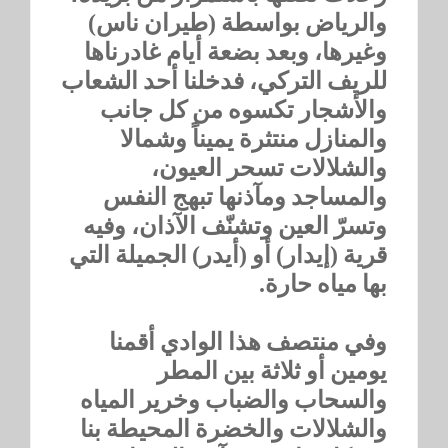
والرياض بواسطة (طيران ناس)
وغيرها، وبعد بضعة أيام غادرناها
للريف التركي، فدخلنا أحد الشعاب
والأشجار تكسوه من كل جانب
والمنازل منتثرة يميناً وشمالا
والشلالات تسحر العيون،
والمساجد ومآذنها تبهج النفس
وتسرّ العين وتشنّف الآذان، وفيه
قرية (إيدار) أو (أيدر) الجميلة التي
بها مياه حارة.
وفي منتصف هذا الوادي أقمنا
يومين أو ثلاثة بين المطر
والسحاب والضباب وخرير المياه
والشلالات والخضرة المحيطة بنا