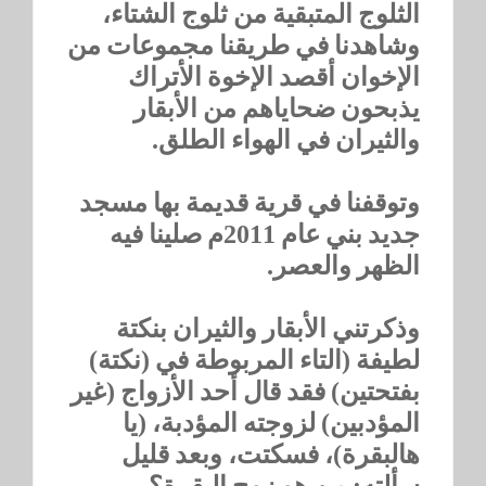
الثلوج المتبقية من ثلوج الشتاء،
وشاهدنا في طريقنا مجموعات من
الإخوان أقصد الإخوة الأتراك
يذبحون ضحاياهم من الأبقار
والثيران في الهواء الطلق.
وتوقفنا في قرية قديمة بها مسجد
جديد بني عام 2011م صلينا فيه
الظهر والعصر.
وذكرتني الأبقار والثيران بنكتة
لطيفة (التاء المربوطة في (نكتة)
بفتحتين) فقد قال أحد الأزواج (غير
المؤدبين) لزوجته المؤدبة، (يا
هالبقرة)، فسكتت، وبعد قليل
سألته: من هو زوج البقرة؟