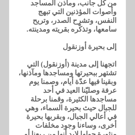
من كل جانب، ومآذن المساجد
وأصوات المؤذنين التي تبهج
النفس، وتشرح الصدر، وتريح
سامعها، وتذكّره بقريته ومدينته.
إلى بحيرة أوزنقول
اتجهنا إلى مدينة (أوزنقول) التي
تشتهر ببحيرتها ومساجدها ومآذنها،
وبقينا فيها عدّة أيام، وصمنا يوم
عرفة وصليّنا العيد في أحد
مساجدها الكثيرة، وقمنا برحلة
للجبال حيث بحيرة السماء، وهي
في أعالي الجبال، وبقربها بحيرة
أخرى، وساءنا وجود مخلفات
منثورة حولها لابد أنها من ربعنا أو