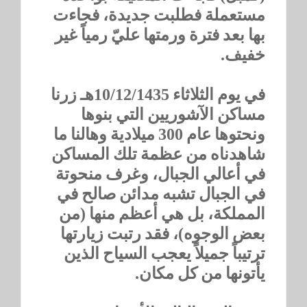
مستعملة فطلبت جديدة، فجاءت
بها بعد فترة ورمتها عليّ رمياً غير
خفيف.
في يوم الثلاثاء 10/12/1435هـ زرنا
مساكن الآشوريين التي بنوها
ونحتوها عام 300 ميلادية وهالنا ما
شاهدناه من عظمة تلك المساكن
في أعالي الجبال، وغرف منحوتة
في الجبال تشبه مدائن صالح في
المملكة، بل هي أعظم منها (من
بعض الوجوه)، فقد رتبت زيارتها
ترتيباً جميلاً يعجب السياح الذين
يأتونها من كل مكان.