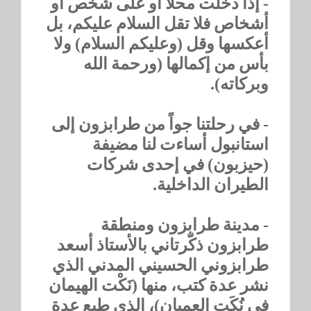
- إذا دخلت محلاً أو على شخص أو
أشخاص فلا تقل السلام عليكم، بل
أعكسها وقل (وعليكم السلام) ولا
بأس من إكمالها (ورحمة الله
وبركاته).
- في رحلتنا جواً من طرابزون إلى
استانبول أساءت لنا مضيفة
(حيزبون) في إحدى شركات
الطيران الداخلية.
- مدينة طرابزون ومنطقة
طرابزون ذكّرتاني بالأستاذ أسعد
طرابزوني الحسيني المدني الذي
نشر عدة كتب، منها (نَكْت الهيمان
في نُكَت العميان)، الذي طبع عدة