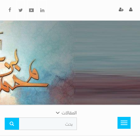
x
إغلاق
اختر
لونك
المفضل
المقالات
Toggle
navigation