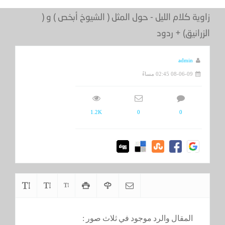
زاوية كلام الليل - حول المثل ( الشيوخ أبخص ) و (
الزرانيق) + ردود
admin
08-06-09 02:45 مساءً
1.2K
0
0
المقال والرد موجود في ثلاث صور :