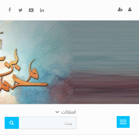
x
إغلاق
اختر
لونك
المفضل
المقالات
Toggle
navigation