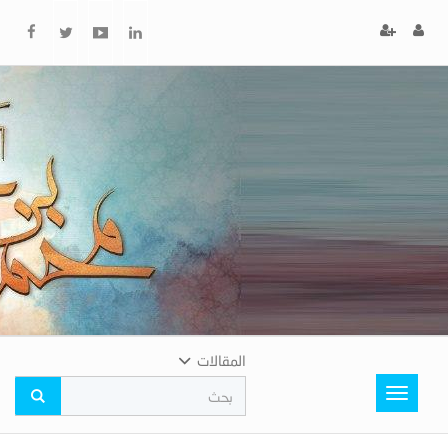
x
إغلاق
اختر
لونك
المفضل
المقالات
Toggle
navigation