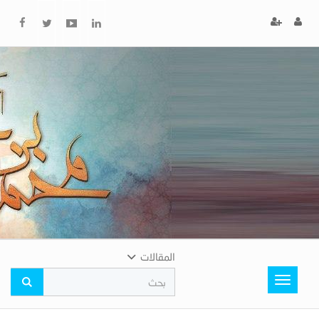
x
إغلاق
اختر
لونك
المفضل
المقالات
Toggle
navigation