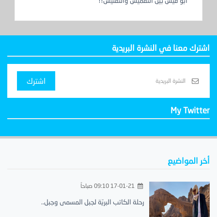
أبو قيس بين التقميش والتفتيش!!
اشترك معنا في النشرة البريدية
اشترك
My Twitter
أخر المواضيع
17-01-21 09:10 صباحاً
رحلة الكاتب البريّة لجبل المسمى وجبل..