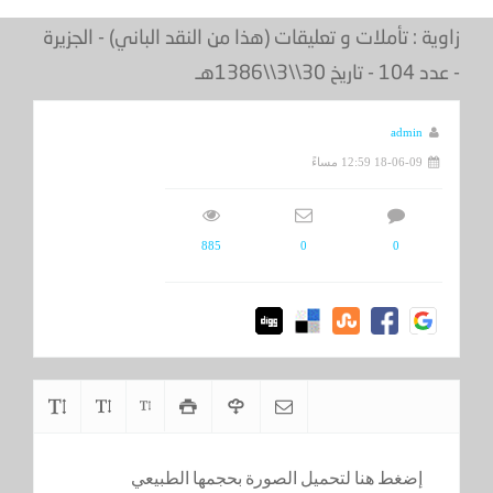
زاوية : تأملات و تعليقات (هذا من النقد الباني) - الجزيرة
- عدد 104 - تاريخ 30\\3\\1386هـ
admin
18-06-09 12:59 مساءً
885
0
0
إضغط هنا لتحميل الصورة بحجمها الطبيعي