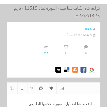
قراءة في كتاب صبا نجد - الجزيرة عدد 11519 - تاريخ
22/2/1425هـ
admin
21-06-09 07:08 صباحاً
937
0
0
إضغط هنا لتحميل الصورة بحجمها الطبيعي