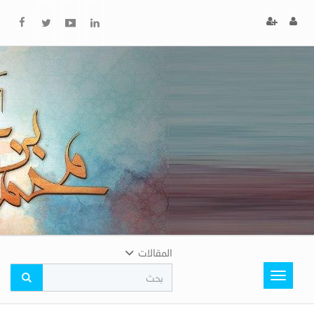
x
إغلاق
اختر
لونك
المفضل
المقالات
Toggle
navigation