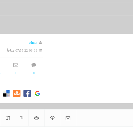
 15164 - تاريخ 05/06/1435هـ
admin
22-06-09 07:55 صباحاً
6
0
0