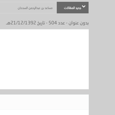
جديد المقالات
مساعد بن عبدالرحمن السدحان
أكثر من موضوع - (بعنوان : ماذا في يوم الجمعة ) - الجزيرة عدد
بدون عنوان - عدد 504 - تاريخ 21/12/1392هـ