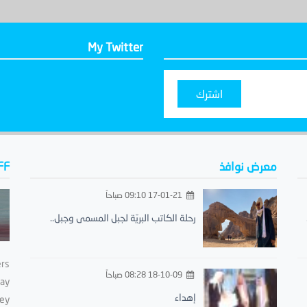
My Twitter
اشترك
معرض نوافذ
FF
17-01-21 09:10 صباحاً
رحلة الكاتب البريّة لجبل المسمى وجبل..
ers
18-10-09 08:28 صباحاً
day
إهداء
ey.