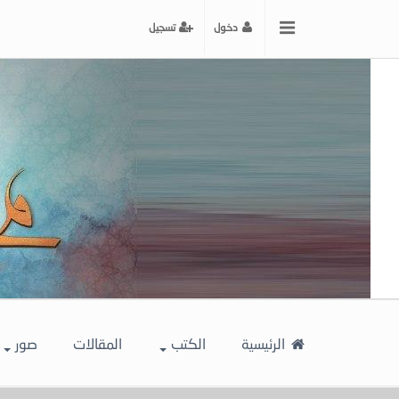
x
دخول
تسجيل
إغلاق
اختر
لونك
المفضل
الرئيسية
الكتب
المقالات
صور