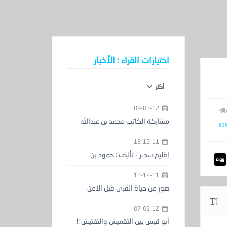
اختيارات القراء : الأخبار
أكثر
09-03-12
مشاركة الكاتب محمد بن عبدالله
81
الحمدان في معرض الكتاب
13-12-11
إقليم سدير - تأليف : حمود بن
عبدالعزيز المزيني
13-12-11
صور من حياة القرى قبل الأمن
والاستقرار
07-02-12
أبو قيس بين التقميش والتفتيش!!