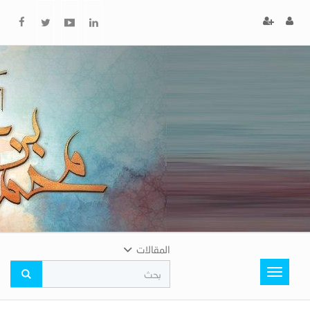
x
إغلاق
اختر
لونك
المفضل
المقالات
Toggle
navigation