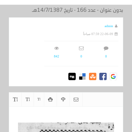
بدون عنوان - عدد 166 - تاريخ 14/7/1387هـ
admin
22-06-09 07:59 صباحاً
842
0
0