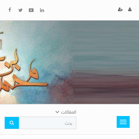
x
إغلاق
اختر
لونك
المفضل
المقالات
Toggle
navigation