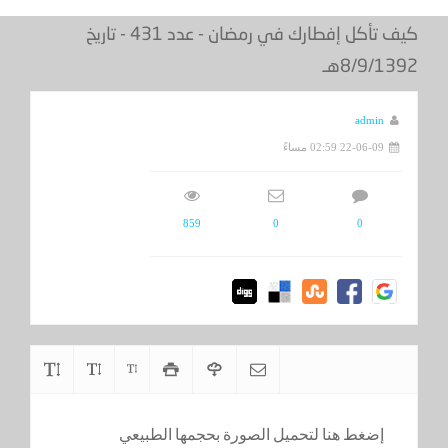
كيف تأكل إفطارك في رمضان - عدد 431 - تاريخ
8/9/1392هـ
admin
22-06-09 02:59 مساءً
859
0
0
إضغط هنا لتحميل الصورة بحجمها الطبيعي