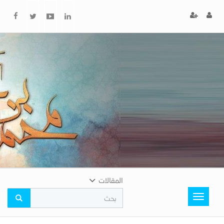
x
إغلاق
اختر
لونك
المفضل
المقالات
Toggle
navigation