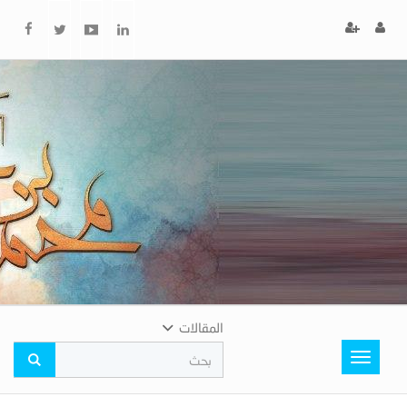
x
إغلاق
اختر
لونك
المفضل
المقالات
Toggle
navigation