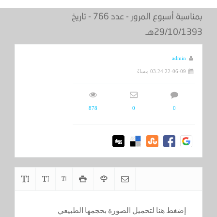
بمناسبة أسبوع المرور - عدد 766 - تاريخ
29/10/1393هـ
admin
22-06-09 03:24 مساءً
878
0
0
إضغط هنا لتحميل الصورة بحجمها الطبيعي