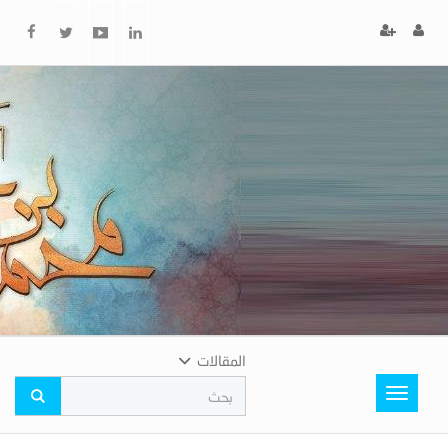
x
إغلاق
اختر
لونك
المفضل
المقالات
Toggle
navigation