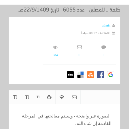
كلمة .. للمصلّين - عدد 6055 - تاريخ 22/9/1409هـ
admin
24-06-09 08:22 صباحاً
984
0
0
الصورة غير واضحة - وسيتم معالجتها في المرحلة
القادمة إن شاء الله :