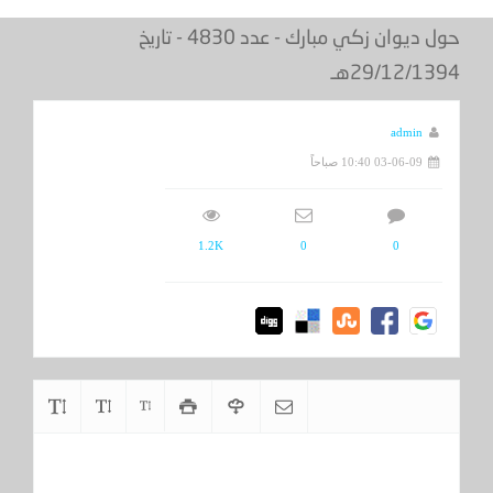
حول ديوان زكي مبارك - عدد 4830 - تاريخ
29/12/1394هـ
admin
03-06-09 10:40 صباحاً
1.2K
0
0