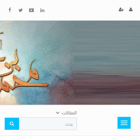
x
إغلاق
اختر
لونك
المفضل
المقالات
Toggle
navigation