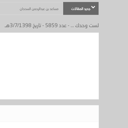
جديد المقالات
مساعد بن عبدالرحمن السدحان
لست وحدك ... - عدد 5859 - تاريخ 3/7/1398هـ