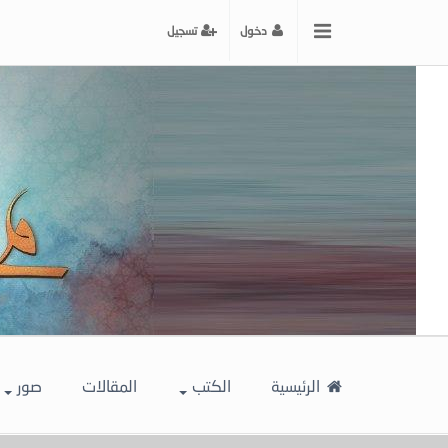
x
دخول
تسجيل
إغلاق
اختر
لونك
المفضل
الرئيسية
الكتب
المقالات
صور