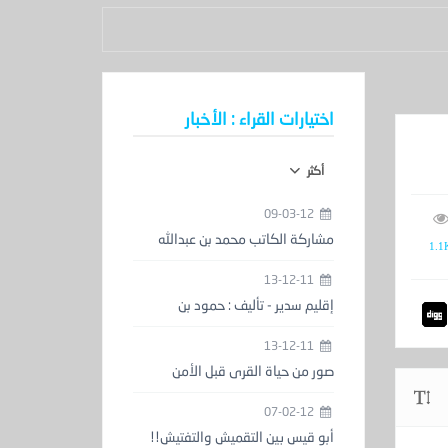
اختيارات القراء : الأخبار
أكثر
09-03-12
مشاركة الكاتب محمد بن عبدالله
1.1
الحمدان في معرض الكتاب
13-12-11
إقليم سدير - تأليف : حمود بن
عبدالعزيز المزيني
13-12-11
صور من حياة القرى قبل الأمن
والاستقرار
07-02-12
أبو قيس بين التقميش والتفتيش!!