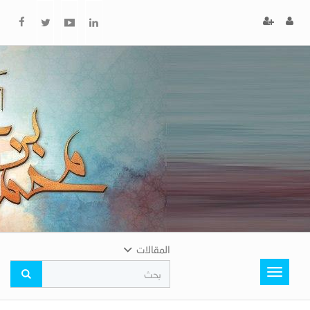
x
إغلاق
اختر
لونك
المفضل
المقالات
Toggle
navigation