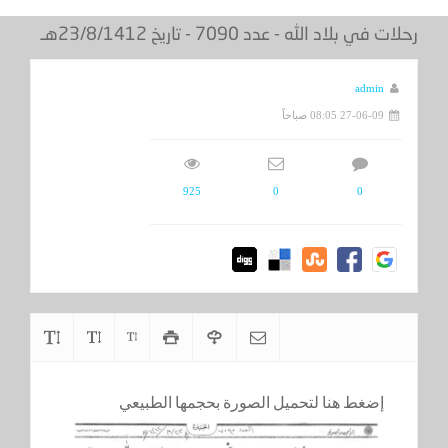
رحلات في بلاد الله - عدد 7090 - تاريخ 23/8/1412هـ
admin
27-06-09 08:05 صباحاً
925
0
0
إضغط هنا لتحميل الصورة بحجمها الطبيعي