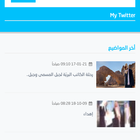
My Twitter
أخر المواضيع
17-01-21 09:10 صباحاً
رحلة الكاتب البريّة لجبل المسمى وجبل..
18-10-09 08:28 صباحاً
إهداء