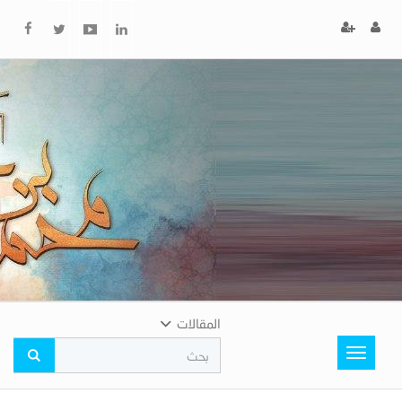
x
إغلاق
اختر
لونك
المفضل
المقالات
Toggle
navigation