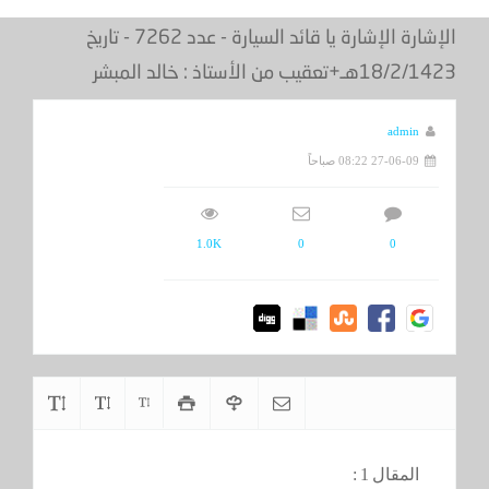
الإشارة الإشارة يا قائد السيارة - عدد 7262 - تاريخ
18/2/1423هـ+تعقيب من الأستاذ : خالد المبشر
admin
27-06-09 08:22 صباحاً
1.0K
0
0
المقال 1 :