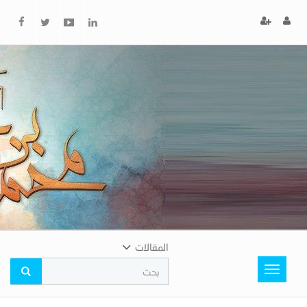
x
إغلاق
اختر
لونك
المفضل
المقالات
Toggle
navigation