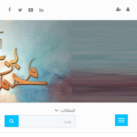
x
إغلاق
اختر
لونك
المفضل
المقالات
Toggle
navigation