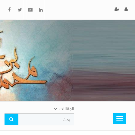
x
إغلاق
اختر
لونك
المفضل
المقالات
Toggle
navigation