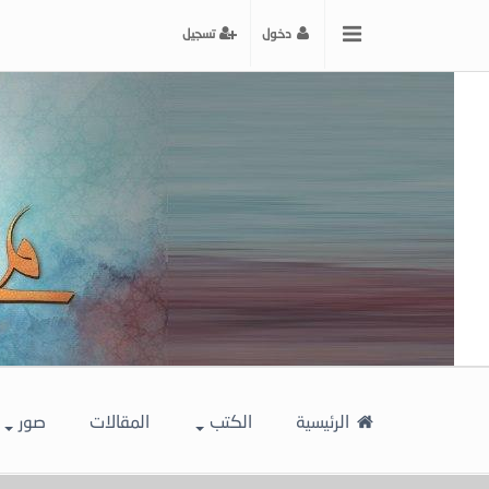
x
دخول
تسجيل
إغلاق
اختر
لونك
المفضل
الرئيسية
الكتب
المقالات
صور