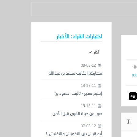
اختيارات القراء : الأخبار
أكثر
09-03-12
مشاركة الكاتب محمد بن عبدالله
83
الحمدان في معرض الكتاب
13-12-11
إقليم سدير - تأليف : حمود بن
عبدالعزيز المزيني
13-12-11
صور من حياة القرى قبل الأمن
والاستقرار
07-02-12
أبو قيس بين التقميش والتفتيش!!