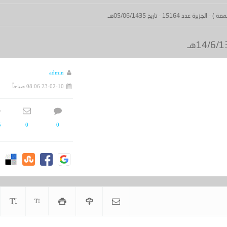
 15164 - تاريخ 05/06/1435هـ
admin
23-02-10 08:06 صباحاً
5
0
0