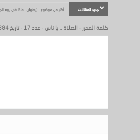
جديد المقالات
أكثر من موضوع - (بعنوان : ماذا في يوم الجمعة ) - الجزيرة عدد
كلمة المحرر - الصلاة .. يا ناس - عدد 17 - تاريخ 14/6/1384هـ