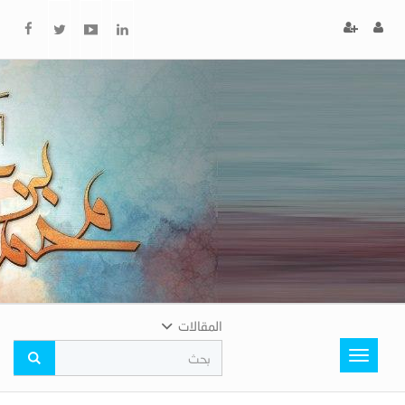
x
إغلاق
اختر
لونك
المفضل
المقالات
Toggle
navigation