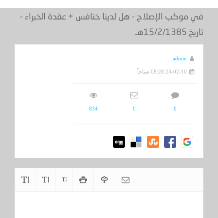
في موكب الإصلاح - هل لدينا خنافس + عقدة الخبراء -
تاريخ 15/2/1385هـ
admin
23-02-10 08:28 صباحاً
834
0
0