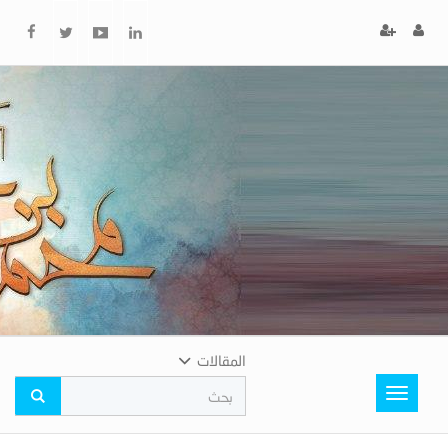
x
إغلاق
اختر
لونك
المفضل
المقالات
Toggle
navigation