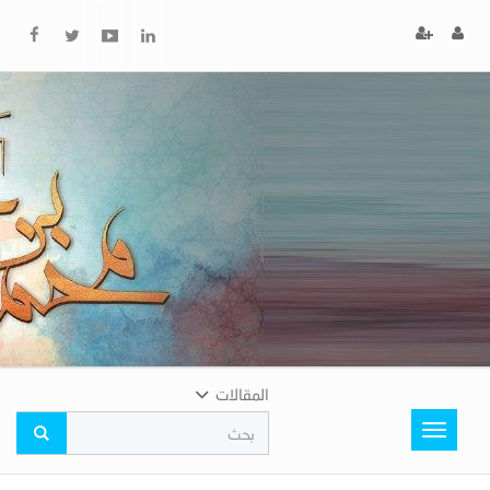
x
إغلاق
اختر
لونك
المفضل
المقالات
Toggle
navigation