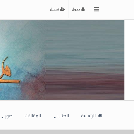
x
دخول
تسجيل
إغلاق
اختر
لونك
المفضل
الرئيسية
الكتب
المقالات
صور