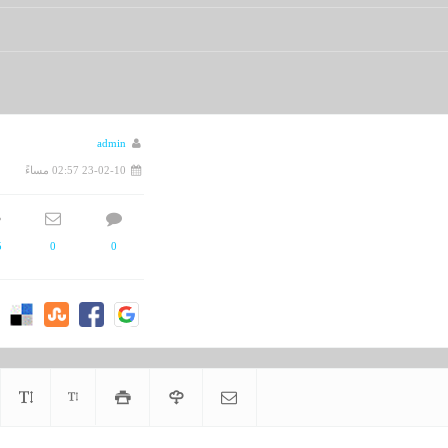
 15164 - تاريخ 05/06/1435هـ
admin
23-02-10 02:57 مساءً
5
0
0