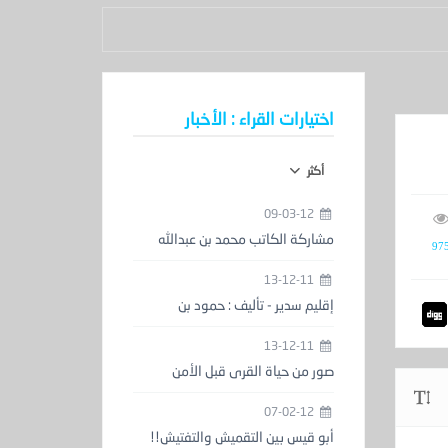
اختيارات القراء : الأخبار
أكثر
09-03-12
مشاركة الكاتب محمد بن عبدالله
97
الحمدان في معرض الكتاب
13-12-11
إقليم سدير - تأليف : حمود بن
عبدالعزيز المزيني
13-12-11
صور من حياة القرى قبل الأمن
والاستقرار
07-02-12
أبو قيس بين التقميش والتفتيش!!