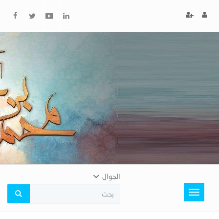
x
إغلاق
اختر
لونك
المفضل
الجوال
Toggle
navigation