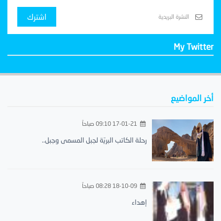
اشترك
My Twitter
أخر المواضيع
17-01-21 09:10 صباحاً
رحلة الكاتب البريّة لجبل المسمى وجبل..
18-10-09 08:28 صباحاً
إهداء