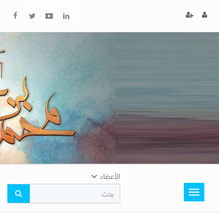
x
إغلاق
اختر
لونك
المفضل
الأعضاء
Toggle
navigation