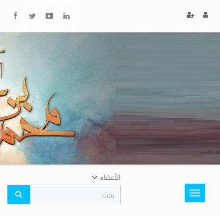
x
إغلاق
اختر
لونك
المفضل
الأعضاء
Toggle
navigation