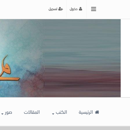
x
دخول
تسجيل
إغلاق
اختر
لونك
المفضل
الرئيسية
الكتب
المقالات
صور