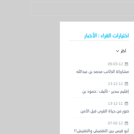
اختيارات القراء : الأخبار
أكثر
09-03-12
مشاركة الكاتب محمد بن عبدالله
الحمدان في معرض الكتاب
13-12-11
إقليم سدير - تأليف : حمود بن
عبدالعزيز المزيني
13-12-11
صور من حياة القرى قبل الأمن
والاستقرار
07-02-12
أبو قيس بين التقميش والتفتيش!!