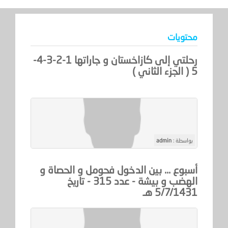
محتويات
رحلتي إلى كازاخستان و جاراتها 1-2-3-4-
5 ( الجزء الثاني )
بواسطة :
admin
أسبوع ... بين الدخول فحومل و الحصاة و
الهضب و بيشة - عدد 315 - تاريخ
5/7/1431 هـ