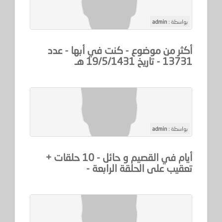
بواسطة :
admin
أكثر من موضوع - كنت في أبها - عدد
13731 - تاريخ 19/5/1431 هـ
بواسطة :
admin
أيام في القصيم و حائل - 10 حلقات +
تعقيب على الحلقة الرابعة -