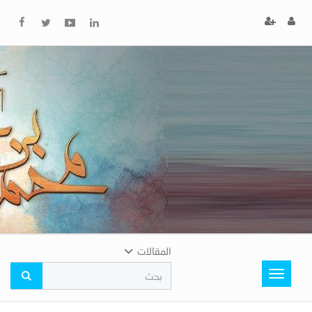
x
إغلاق
اختر
لونك
المفضل
المقالات
Toggle
navigation